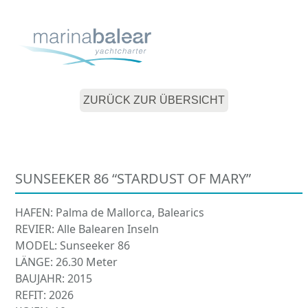
Skip
Open
Close
to
mobile
mobile
content
menu
menu
ZURÜCK ZUR ÜBERSICHT
SUNSEEKER 86 “STARDUST OF MARY”
HAFEN: Palma de Mallorca, Balearics
REVIER: Alle Balearen Inseln
MODEL: Sunseeker 86
LÄNGE: 26.30 Meter
BAUJAHR: 2015
REFIT: 2026