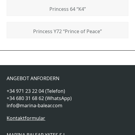
Princess 64 “K4”
Princess Y72 “Prince of Peace”
Sunseeker 86
Riva 100 “Lemon not
previous
next
“Junior”
Lime”
post:
post:
ANGEBOT ANFORDERN
+34 971 23 22 04 (Telefon)
+34 680 31 68 62 (WhatsApp)
info@marina-balear.com
Kontaktformular