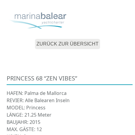
Skip
Open
Close
to
mobile
mobile
content
menu
menu
ZURÜCK ZUR ÜBERSICHT
PRINCESS 68 “ZEN VIBES”
HAFEN: Palma de Mallorca
REVIER: Alle Balearen Inseln
MODEL: Princess
LÄNGE: 21.25 Meter
BAUJAHR: 2015
MAX. GÄSTE: 12