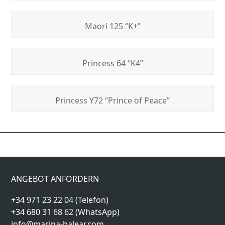
Maori 125 “K+”
Princess 64 “K4”
Princess Y72 “Prince of Peace”
Sunseeker 75 “Raoul
Blue Game 42 “Agent
previous
next
W”
B”
post:
post:
ANGEBOT ANFORDERN
+34 971 23 22 04 (Telefon)
+34 680 31 68 62 (WhatsApp)
info@marina-balear.com