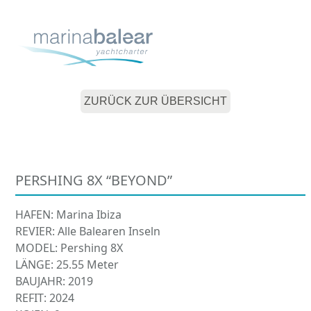
Skip
Open
Close
to
mobile
mobile
content
menu
menu
ZURÜCK ZUR ÜBERSICHT
PERSHING 8X “BEYOND”
HAFEN: Marina Ibiza
REVIER: Alle Balearen Inseln
MODEL: Pershing 8X
LÄNGE: 25.55 Meter
BAUJAHR: 2019
REFIT: 2024