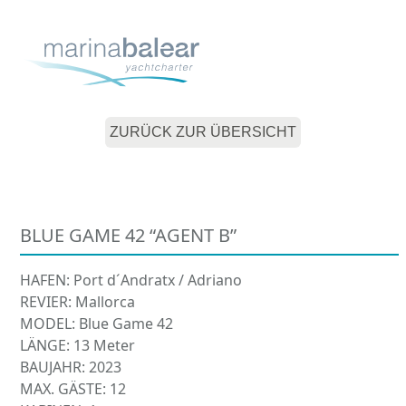
Skip
Open
Close
to
mobile
mobile
content
menu
menu
ZURÜCK ZUR ÜBERSICHT
BLUE GAME 42 “AGENT B”
HAFEN: Port d´Andratx / Adriano
REVIER: Mallorca
MODEL: Blue Game 42
LÄNGE: 13 Meter
BAUJAHR: 2023
MAX. GÄSTE: 12