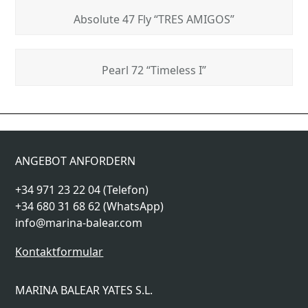
Absolute 47 Fly “TRES AMIGOS”
Pearl 72 “Timeless I”
Pershing 8X “Beyond”
Nautor’s Swan “ONYX”
previous
next
post:
post:
ANGEBOT ANFORDERN
+34 971 23 22 04 (Telefon)
+34 680 31 68 62 (WhatsApp)
info@marina-balear.com
Kontaktformular
MARINA BALEAR YATES S.L.