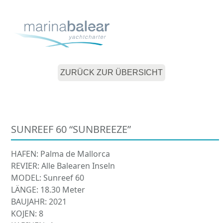
Skip
Open
Close
to
mobile
mobile
content
menu
menu
ZURÜCK ZUR ÜBERSICHT
SUNREEF 60 “SUNBREEZE”
HAFEN: Palma de Mallorca
REVIER: Alle Balearen Inseln
MODEL: Sunreef 60
LÄNGE: 18.30 Meter
BAUJAHR: 2021
KOJEN: 8