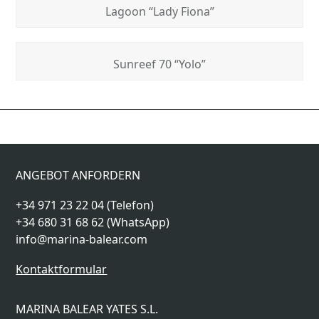
Lagoon “Lady Fiona”
Sunreef 70 “Yolo”
Sunseeker 76
Oyster 825 “Champagne
previous
next
“Saahsa”
Hippy”
post:
post:
ANGEBOT ANFORDERN
+34 971 23 22 04 (Telefon)
+34 680 31 68 62 (WhatsApp)
info@marina-balear.com
Kontaktformular
MARINA BALEAR YATES S.L.