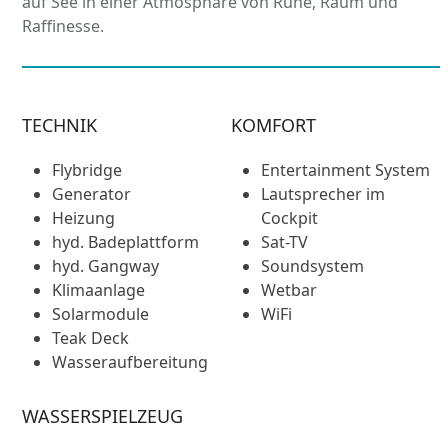
auf See in einer Atmosphäre von Ruhe, Raum und
Raffinesse.
TECHNIK
KOMFORT
Flybridge
Entertainment System
Generator
Lautsprecher im
Heizung
Cockpit
hyd. Badeplattform
Sat-TV
hyd. Gangway
Soundsystem
Klimaanlage
Wetbar
Solarmodule
WiFi
Teak Deck
Wasseraufbereitung
WASSERSPIELZEUG