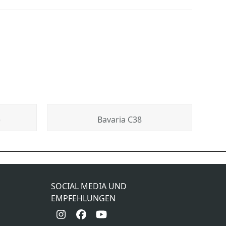
)
Bavaria C38
Fjord 44 „Cloudy Bay”
next
post:
SOCIAL MEDIA UND
EMPFEHLUNGEN
Instagram
Facebook
YouTube