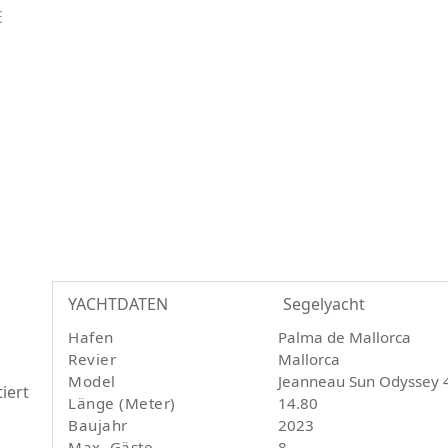
E
YACHTDATEN
Segelyacht
Hafen
Palma de Mallorca
Revier
Mallorca
Model
Jeanneau Sun Odyssey 
iert
Länge (Meter)
14.80
Baujahr
2023
Max. Gäste
8