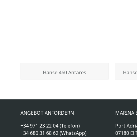
Hanse 460 Antares
Hanse
SY Sun Odyssey 440
previous
post:
ANGEBOT ANFORDERN
MARINA B
+34 971 23 22 04 (Telefon)
Port Adri
+34 680 31 68 62 (WhatsApp)
07180 El 