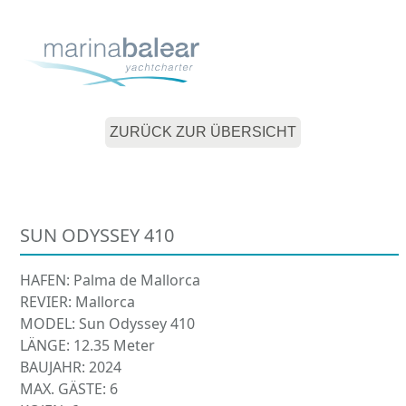
Skip
Open
Close
to
mobile
mobile
content
menu
menu
ZURÜCK ZUR ÜBERSICHT
SUN ODYSSEY 410
HAFEN: Palma de Mallorca
REVIER: Mallorca
MODEL: Sun Odyssey 410
LÄNGE: 12.35 Meter
BAUJAHR: 2024
MAX. GÄSTE: 6