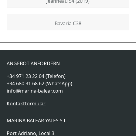
Jeanneau 54 (2019)
Bavaria C38
SY Jeanneau 54 (2023)
SY Sun Odyssey 440
previous
next
post:
post:
ANGEBOT ANFORDERN
+34 971 23 22 04 (Telefon)
+34 680 31 68 62 (WhatsApp)
info@marina-balear.com
Kontaktformular
MARINA BALEAR YATES S.L.
Port Adriano, Local 3