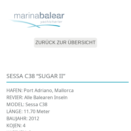
Skip
Open
Close
to
mobile
mobile
content
menu
menu
ZURÜCK ZUR ÜBERSICHT
SESSA C38 “SUGAR II”
HAFEN: Port Adriano, Mallorca
REVIER: Alle Balearen Inseln
MODEL: Sessa C38
LÄNGE: 11.70 Meter
BAUJAHR: 2012
KOJEN: 4