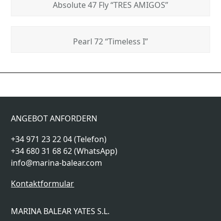
Absolute 47 Fly “TRES AMIGOS”
Pearl 72 “Timeless I”
Sunseeker Manhattan 66
Fjord 40 open
previous
next
“La Nonno”
“Sugar IV”
post:
post:
ANGEBOT ANFORDERN
+34 971 23 22 04 (Telefon)
+34 680 31 68 62 (WhatsApp)
info@marina-balear.com
Kontaktformular
MARINA BALEAR YATES S.L.