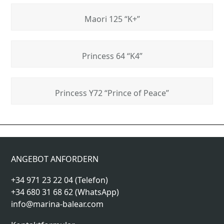
Maori 125 “K+”
Princess 64 “K4”
Princess Y72 “Prince of Peace”
Princess “Lumi”
Sunreef 80 “Shades of Grey”
previous
next
post:
post:
ANGEBOT ANFORDERN
+34 971 23 22 04 (Telefon)
+34 680 31 68 62 (WhatsApp)
info@marina-balear.com