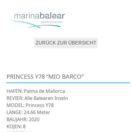
Skip
Open
Close
to
mobile
mobile
content
menu
menu
ZURÜCK ZUR ÜBERSICHT
PRINCESS Y78 “MIO BARCO”
HAFEN: Palma de Mallorca
REVIER: Alle Balearen Inseln
MODEL: Princess Y78
LÄNGE: 24.66 Meter
BAUJAHR: 2020
KOJEN: 8