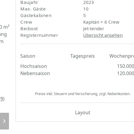
Baujahr
2023
Max. Gäste
10
Gästekabinen
5
Crew
Kapitän + 6 Crew
80 m²
Beiboot
Jet-tender
ang
Registernummer
Übersicht ansehen
em
Saison
Tagespreis
Wochenpre
Hochsaison
150.00
Nebensaison
120.00
Preise inkl. Steuern und Versicherung, zzgl. Nebenkosten.
Layout