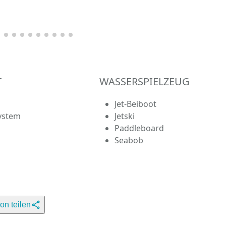
T
WASSERSPIELZEUG
Jet-Beiboot
ystem
Jetski
Paddleboard
Seabob
ion teilen