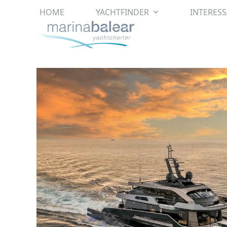
Skip
HOME
YACHTFINDER
INTERES
to
content