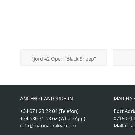
Fjord 42 Open “Black Sheep”
Baia Azzurra 63 “Pongo”
previous
post:
ANGEBOT ANFORDERN
MARINA B
+34 971 23 22 04 (Telefon)
Port Adri
+34 680 31 68 62 (WhatsApp)
07180 El 
info@marina-balear.com
Mallorca