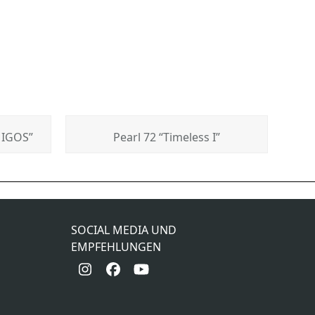
MIGOS”
Pearl 72 “Timeless I”
Lagoon 42 “Sunshine”
next
post:
SOCIAL MEDIA UND
EMPFEHLUNGEN
Instagram
Facebook
YouTube