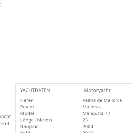
E
YACHTDATEN
Motoryacht
Hafen
Palma de Mallorca
Revier
Mallorca
Model
Mangusta 72
 Yacht
Länge (Meter)
23
ietet
Baujahr
2003
Refit
2019