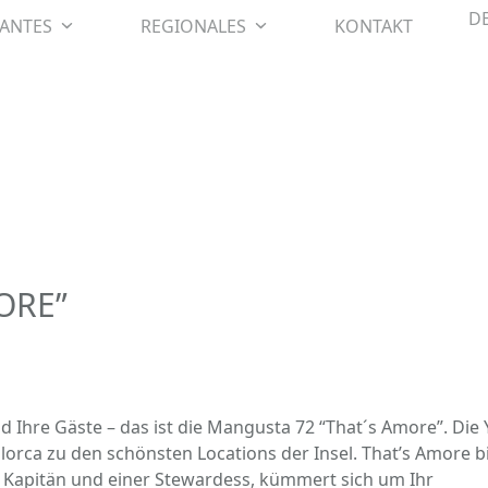
D
SANTES
REGIONALES
KONTAKT
ORE”
und Ihre Gäste – das ist die Mangusta 72 “That´s Amore”. Die
orca zu den schönsten Locations der Insel. That’s Amore b
m Kapitän und einer Stewardess, kümmert sich um Ihr